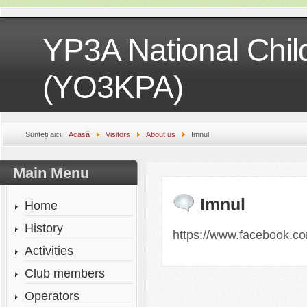
YP3A National Chil
(YO3KPA)
Sunteți aici:
Acasă
Visitors
About us
Imnul
Main Menu
Imnul
Home
History
https://www.facebook.
Activities
Club members
Operators