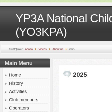
YP3A National Chil
(YO3KPA)
Sunteți aici:
Acasă
Videos
About us
2025
Main Menu
2025
Home
History
Activities
Club members
Operators